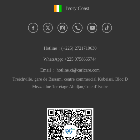
Ivory Coast
Hotline：
(+225) 2721710630
WhatsApp: +225 0758665744
Email：
hotline.ci@carlcare.com
Treichville, gare de Bassam, centre commercial Kobeissi, Bloc D
Mezzanine 1er étage Abidjan,Cote d’Ivoire