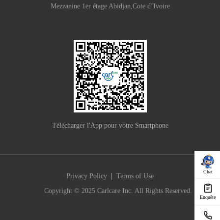
Mezzanine 1er étage Abidjan,Cote d’Ivoire
Télécharger l'App pour votre Smartphone
Chat
|
Privacy Policy
Terms of Use
Copyright © 2025 Carlcare Inc. All Rights Reserved.
Enquête