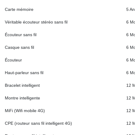
Carte mémoire
5 An
Véritable écouteur stéréo sans fil
6 Mo
Écouteur sans fil
6 Mo
Casque sans fil
6 Mo
Écouteur
6 Mo
Haut-parleur sans fil
6 Mo
Bracelet intelligent
12 M
Montre intelligente
12 M
MiFi (Wifi mobile 4G)
12 M
CPE (routeur sans fil intelligent 4G)
12 M