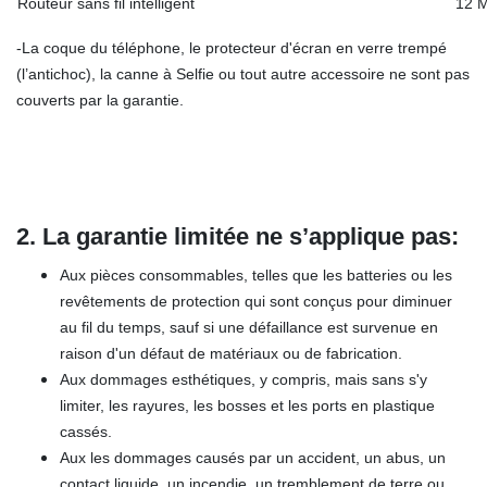
Routeur sans fil intelligent
12 M
-La coque du téléphone, le protecteur d'écran en verre trempé
(l’antichoc), la canne à Selfie ou tout autre accessoire ne sont pas
couverts par la garantie.
2.
La garantie limitée ne
s’applique pa
s
:
Aux pièces consommables, telles que les batteries ou les
revêtements de protection qui sont conçus pour diminuer
au fil du temps, sauf si une défaillance est survenue en
raison d'un défaut de matériaux ou de fabrication.
Aux dommages esthétiques, y compris, mais sans s'y
limiter, les rayures, les bosses et les ports en plastique
cassés.
Aux les dommages causés par un accident, un abus, un
contact liquide, un incendie, un tremblement de terre ou