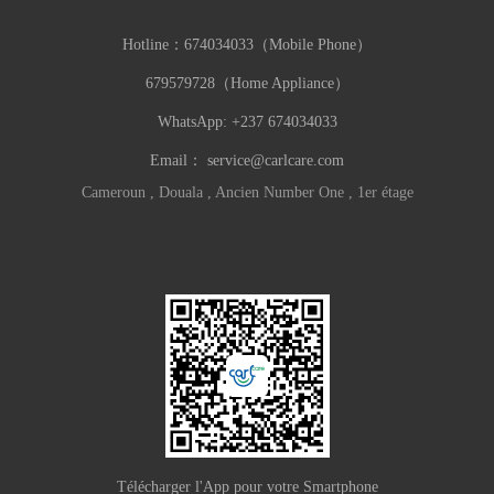
Hotline：
674034033（Mobile Phone）
679579728（Home Appliance）
WhatsApp: +237 674034033
Email：
service@carlcare.com
Cameroun , Douala , Ancien Number One , 1er étage
Télécharger l'App pour votre Smartphone