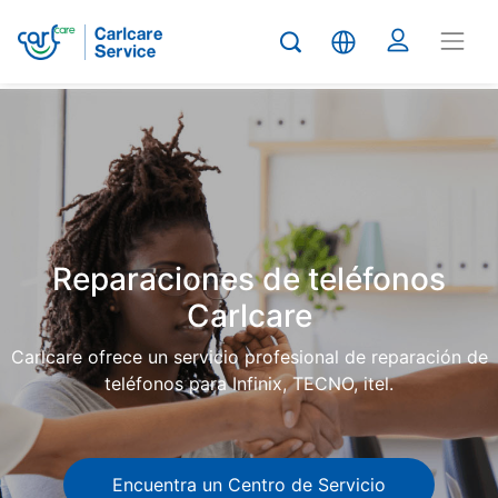
Carlcare
Phone
repair
Reparaciones de teléfonos
Carlcare
Carlcare ofrece un servicio profesional de reparación de
teléfonos para Infinix, TECNO, itel.
Encuentra un Centro de Servicio