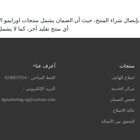
 بإيصال شراء المنتج، حيث أن الضمان يشمل منتجات اورايمو ا
أي منتج تقليد آخر، كما لا يشم
منتجات
أعرف عنا+
اصلاح الهاتف
الخط الساخن：
0248837654
مركز الخدمة
البريد الإلكتروني：
فحص الضمان
dgmarketing.eg@carlcare.com
حالة الاصلاح
التحقق من الأصالة