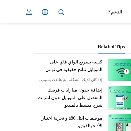
الدعم
Related Tips
كيفية تسريع الواي فاي على
الموبايل-نتائج حقيقية في ثواني
إذا كان لديك مشكلة مع هاتفك بسبب بطء الإنترنت، فأنت لست وحدك. هناك العديد من العوامل التي قد تؤثر على سرعة الواي فاي على هواتف كثير من المستخدمين مثلك. في هذا المقال، سنناقش كيفية تسريع الواى فاى على الموبايل وتحسين تجربة الاتصال، مع تقديم حلول سهلة يمكنك
إضافة جدول مبارايات فريقك
المفضل على الموبايل بدون انترنت-
شرح مبسط بالفيديو
ابدأ بتنظيم جدولك الشخصي لمتابعة أهم الأحداث الكروية بسهولة على هاتفك المحمول عبر إضافتها إلى تطبيق التقويم المفضل لديك. كثيرٌ من عشاق الكرة يفوِّتون المباريات أو ينسون مواعيدها بسبب انشغالهم اليومي، وهنا يأتي دور هذه الطريقة البسيطة التي تضمن لك عدم تفوي
موصفات ايتل a80 و تجربة اختبار
الأداء بالفيديو