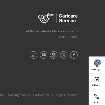
15 Al Rashdan street - Mesaha square -
Dokki - Cairo
الدردشة
استطلاع
|
Use
Copyright © 2025 Carlcare Inc. All Rights Reserved.
الخط