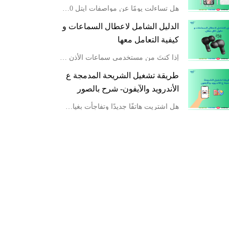
هل تساءلت يومًا عن مواصفات ايتل a80 التي تجعل منه خيارًا جذابًا في فئة الهواتف الاقتصادية؟ عند البحث عن هاتف يجمع بين الأداء الموثوق والسعر المناسب، قد تجد نفسك تحتاج إلى التفاصيل الدقيقة قبل اتخاذ قرار الشراء. يوفر هاتف itel a80 توازنًا جيدًا بين المواصف
الدليل الشامل لاعطال السماعات و
كيفية التعامل معها
إذا كنتَ من مستخدمي سماعات الأذن اللاسلكية فغالبًا واجهت مشكلة أو أكثر مثل سماعة بلوتوث واحدة لا تعمل أو ان يكون صوت السماعة منخفض . أعطال مثل هذه ليست صدفة فرديّة، بل تقع ضمن قائمةٍ طويلة تُصنَّف كـ أكثر مشاكل السماعات شيوعًا بين المستهلكين في 2025. ويهد
طريقة تشغيل الشريحة المدمجة ع
الأندرويد والآيفون- شرح بالصور
هل اشتريت هاتفًا جديدًا وتفاجأت بغياب منفذ بطاقة SIM التقليدية؟ أو ربما سمعت عن الشريحة المدمجة eSIM لكنك لم تفهم تمامًا كيف تعمل؟ لست وحدك. طريقة تشغيل الشريحة المدمجة أصبحت من الأسئلة الشائعة بين مستخدمين الهواتف الذكية مع التطور وخصوصًا بعد أن بدأت شرك