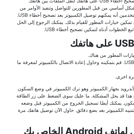
لبعض الأسباب ، وأحيانًا ، قد تحتاج أولاً إلى تمكين تصحيح أخطاء USB على هاتفك لنقل الملفات بين هاتفك
مبيوتر. بينما يتم استخدام تصحيح أخطاء USB بشكل أساسي من قبل المطورين للتواصل وتنفيذ الأوامر من
الكمبيوتر إلى هاتف Android ، أبلغ العديد من المستخدمين أنه يمكنهم توصيل الكمبيوتر بعد تصحيح أخطاء USB.
ى تمكين خيارات المطور للقيام بذلك. يمكنك الرجوع إلى الحل
يارات المطور من هناك.
قم بالنزول لأسفل وابحث عن تصحيح أخطاء USB. قم بتمكينه وحاول إعادة الاتصال بالكمبيوتر لمعرفة ما
رة اخرى.
ندرويد بجهاز الكمبيوتر وهو ترك الكمبيوتر في وضع السكون
ن هذا قد يحل المشكلة. ما عليك سوى الضغط على زر الطاقة
ون. يمكنك أيضًا تسجيل الخروج من الكمبيوتر قبل وضعه
نبيه الكمبيوتر بعد بضع دقائق. حاول الآن توصيل هاتفك مرة
An الخاص بك