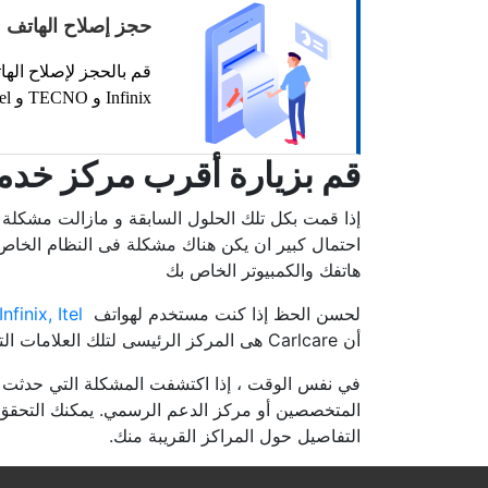
حجز إصلاح الهاتف
قم بالحجز لإصلاح اله
Infinix و TECNO و itel
قم بزيارة أقرب مركز خدم
إذا قمت بكل تلك الحلول السابقة و مازالت مشكلة ع
احتمال كبير ان يكن هناك مشكلة فى النظام الخاص 
هاتفك والكمبيوتر الخاص بك
لحسن الحظ إذا كنت مستخدم لهواتف
TECNO, Infinix, Itel قم بالبح
أن Carlcare هى المركز الرئيسى لتلك العلامات التجارية, ويمكننا تقديم المساعدة التي تحتاجها بشكل مباشر.
في نفس الوقت ، إذا اكتشفت المشكلة التي حدثت من
المتخصصين أو مركز الدعم الرسمي. يمكنك التحق
التفاصيل حول المراكز القريبة منك.