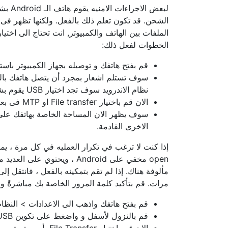
لبعض ا
الخطوات لفعل ذلك:
قم بفتح هاتفك و توصيله بجهاز الكمبيوتر باستخدام USB وتأكد من ا
سوف تستلم اشعار بمجرد أن يتصل هاتفك بالك
نظام الاندرويد سوف تجد اختيار USB يقوم بشحن هاتفك.
الان قم باختيار File transfer او MTP فى بعض الاجهزة
سوف يظهر الان المساحة الخاصة بهاتفك على 
الاخرى القادمة.
open مخفي على Android ، ويحت
مألوفة هناك. إذا لم تقم بتمكينه بالفعل ، فانتقل إ
مرات. قم بتأكيد كلمة المرور الخاصة بك مباشرةً واتبع الخطوات لتع
قم بفتح هاتفك واذهب الى الاعدادات > النظا
قم بالنزول لأسفل و واضغط على تكوين USB الافتراضي