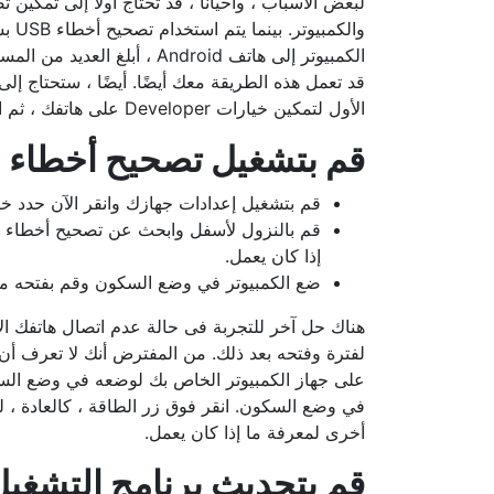
والك
قد تعمل هذه الطريقة معك أيضًا. أيضًا ، ستحتاج إل
الأول لتمكين خيارات Developer على هاتفك ، ثم اتبع الخطوات أدناه لتمكين تصحيح أخطاء USB.
قم بتشغيل تصحيح أخطاء USB على هاتفك
قم بتشغيل إعدادات جهازك وانقر الآن حدد خ
إذا كان يعمل.
ضع الكمبيوتر في وضع السكون وقم بفتحه م
هناك حل آخر للتجربة فى حالة عدم اتصال هاتفك الأ
لفترة وفتحه بعد ذلك. من المفترض أنك لا تعرف أ
على جهاز الكمبيوتر الخاص بك لوضعه في وضع السك
في وضع السكون. انقر فوق زر الطاقة ، كالعادة ، لت
أخرى لمعرفة ما إذا كان يعمل.
قم بتحديث برنامج التشغيل لهاتف droid