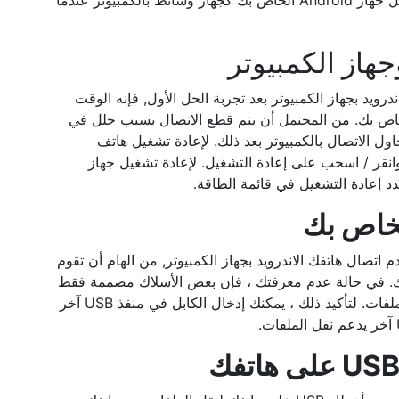
الان قم باختيار File Transfer أو سيتم توصيل جهاز Android الخاص بك كجهاز وسائط بالكمبيوتر عندما
جهاز الكمبيوتر
ويد بجهاز الكمبيوتر بعد تجربة الحل الأول, فإنه الوقت
لخاص بك. من المحتمل أن يتم قطع الاتصال بسبب خلل في
حاول الاتصال بالكمبيوتر بعد ذلك. لإعادة تشغيل هاتف
قة وانقر / اسحب على إعادة التشغيل. لإعادة تشغيل جهاز
د إعادة التشغيل في قائمة الطاقة.
تصال هاتفك الاندرويد بجهاز الكمبيوتر, من الهام أن تقوم
دم كابل الـ USB الصحيح لهاتفك. في حالة عدم معرفتك ، فإن بعض الأسلاك مصممة فقط
للشحن. لذلك ، إذا اخترت كبلًا، فقد لا يعمل لنقل الملفات. لتأكيد ذلك ، يمكنك إدخال الكابل في منفذ USB آخر