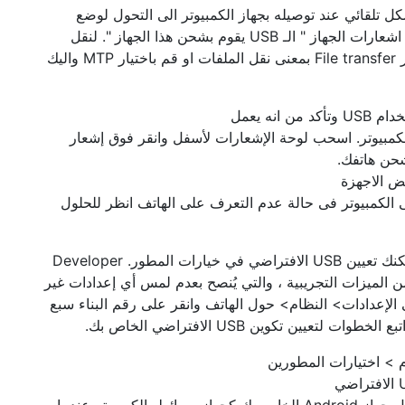
لاجراءات الامنيه يقوم هاتف الـ Android بشكل تلقائي عند توصيله بجهاز الكمبيوتر الى التحول لوضع
الشحن. قد تكون تعلم ذلك بالفعل. ولكنها تظهر فى اشعارات الجهاز " الـ USB يقوم بشحن هذا الجهاز ". لنقل
الملفات بين الهاتف والكمبيوتر, انت تحتاج الى اختيار File transfer بمعنى نقل الملفات او قم باختيار MTP واليك
نه يعمل
مبيوتر. اسحب لوحة الإشعارات لأسفل وانقر فوق إشعار
الكمبيوتر فى حالة عدم التعرف على الهاتف انظر للحلول
إذا كنت لا ترغب في تكرار العمليه في كل مرة ، يمكنك تعيين USB الافتراضي في خيارات المطور. Developer
وي على العديد من الميزات التجريبية ، والتي يُنصح بعدم لمس أي إعدادات غير
لى الإعدادات> النظام> حول الهاتف وانقر على رقم البناء سبع
يين تكوين USB الافتراضي الخاص بك.
م > اختيارات المطورين