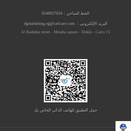
الخط الساخن：
0248837654
البريد الإلكتروني：
dgmarketing.eg@carlcare.com
15 Al Rashdan street - Mesaha square - Dokki - Cairo
حمل التطبيق للهاتف الذكي الخاص بك