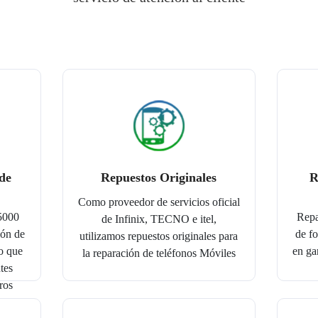
de
Repuestos Originales
R
Como proveedor de servicios oficial
 5000
Repa
de Infinix, TECNO e itel,
ión de
de fo
utilizamos repuestos originales para
o que
en gar
la reparación de teléfonos Móviles
tes
ros