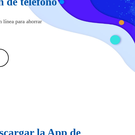
 de teléfono
 línea para ahorrar
scargar la App de