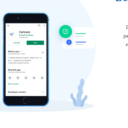
D
pa
e