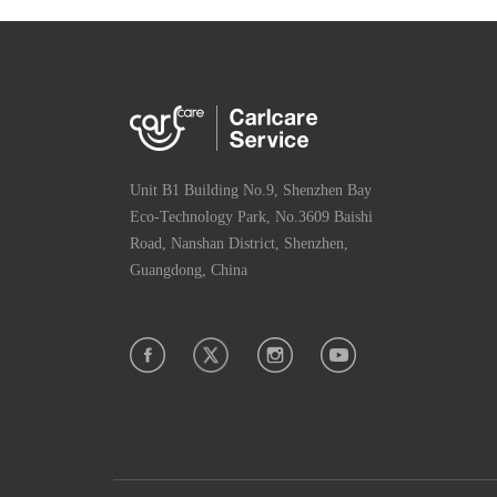
Unit B1 Building No.9, Shenzhen Bay
Eco-Technology Park, No.3609 Baishi
Road, Nanshan District, Shenzhen,
Guangdong, China