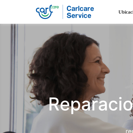
Ubicac
Carlcare
Phone
repair
Reparacio
re