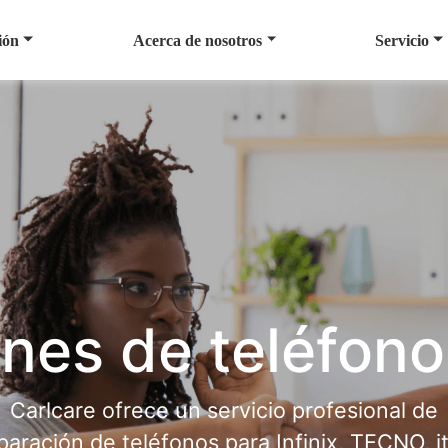
ión
Acerca de nosotros
Servicio
nes de teléfono
Carlcare ofrece un servicio profesional de
paración de teléfonos para Infinix, TECNO, it