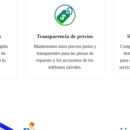
s
Transparencia de precios
S
mplio
Mantenemos unos precios justos y
Cumpl
 de
transparentes para las piezas de
tie
n tu
repuesto y los accesorios de los
para 
teléfonos móviles.
servic