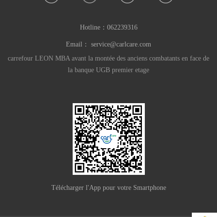
Hotline：
062239316
Email：
service@carlcare.com
carrefour LEON MBA avant la montée des anciens combatants en face de
la banque UGB premier etage
Télécharger l'App pour votre Smartphone