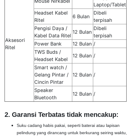
Mouse Nirkabel
Laptop/Tablet
Headset Kabel
Dibeli
6 Bulan
Ritel
terpisah
Pengisi Daya /
Dibeli
12 Bulan
Kabel Data Ritel
terpisah
Aksesori
Power Bank
12 Bulan
/
Ritel
TWS Buds /
12 Bulan
/
Headset Kabel
Smart watch /
Gelang Pintar /
12 Bulan
/
Cincin Pintar
Speaker
12 Bulan
/
Bluetooth
2. Garansi Terbatas tidak mencakup
:
Suku cadang habis pakai, seperti baterai atau lapisan
pelindung yang dirancang untuk berkurang seiring waktu,