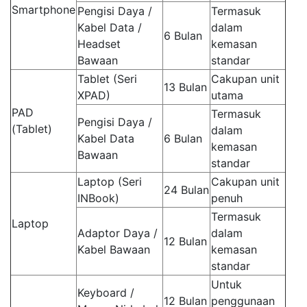
Smartphone
Pengisi Daya /
Termasuk
Kabel Data /
dalam
6 Bulan
Headset
kemasan
Bawaan
standar
Tablet (Seri
Cakupan unit
13 Bulan
XPAD)
utama
PAD
Termasuk
Pengisi Daya /
(Tablet)
dalam
Kabel Data
6 Bulan
kemasan
Bawaan
standar
Laptop (Seri
Cakupan unit
24 Bulan
INBook)
penuh
Termasuk
Laptop
Adaptor Daya /
dalam
12 Bulan
Kabel Bawaan
kemasan
standar
Untuk
Keyboard /
12 Bulan
penggunaan