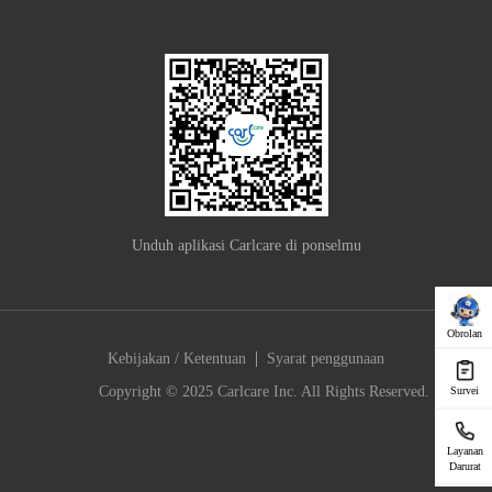
Unduh aplikasi Carlcare di ponselmu
Obrolan
|
Kebijakan / Ketentuan
Syarat penggunaan
Copyright © 2025 Carlcare Inc. All Rights Reserved.
Survei
Layanan
Darurat