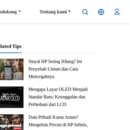
ndukung
Tentang kami
lated Tips
Sinyal HP Sering Hilang? Ini
Penyebab Umum dan Cara
Mencegahnya
Artikel ini membahas penyebab umum sinyal HP sering hilang, mulai dari lokasi, kebiasaan pengguna, hingga kondisi perangkat. Disertai tips sederhana agar sinyal lebih stabil dan kapan perlu melakukan pemeriksaan di service center.
Mengapa Layar OLED Menjadi
Standar Baru: Keunggulan dan
Perbedaan dari LCD
Mengapa Layar OLED Menjadi Standar Baru: Keunggulan dan Perbedaan dari LCD
Data Pribadi Kamu Aman?
Mengelola Privasi di HP Infinix,