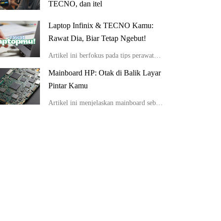
TECNO, dan itel
Artikel ini membahas pentingnya mengelola privasi digital bagi pengguna HP, khususnya pada merek Infinix, TECNO, dan itel. Fokus utama adalah tips privasi yang melampaui pengaturan dasar, seperti memanfaatkan fitur keamanan unik bawaan pabrik (misalnya, f
Laptop Infinix & TECNO Kamu:
Rawat Dia, Biar Tetap Ngebut!
Artikel ini berfokus pada tips perawatan laptop, khususnya bagi pengguna merek Infinix dan TECNO yang dikenal dengan harga terjangkau namun performa mumpuni. Artikel ini menyoroti kebiasaan umum pengguna yang bisa merusak laptop dan memberikan solusi prak
Mainboard HP: Otak di Balik Layar
Pintar Kamu
Artikel ini menjelaskan mainboard sebagai komponen terpenting di dalam ponsel, layaknya otak atau jantung. Pembahasan difokuskan pada mengapa mainboard sering rusak karena kebiasaan pengguna seperti ponsel jatuh atau terkena air, dan bagaimana kerusakan i