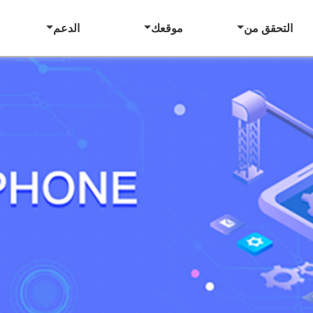
التحقق من
موقعك
الدعم