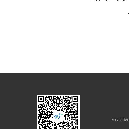
.
service@c