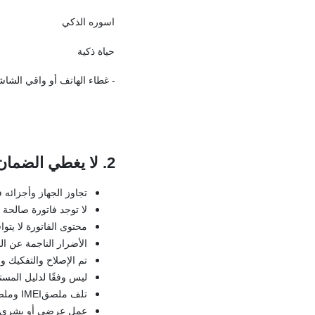
اسوره الذكي
حياة ذكية
- غطاء الهاتف أو واقي الشا
2. لا يغطي الضمان المحدود
تجاوز الجهاز وأجزائه ف
لا توجد فاتورة صالحة 
محتوى الفاتورة لا يتوا
الأضرار الناجمة عن الن
تم الإصلاح والتفكيك 
ليس وفقًا لدليل المست
تلف ملصقIMEI وملصق الضمان ، مفقود أو غير واضح.
عمل عرضي أو بشري يؤد