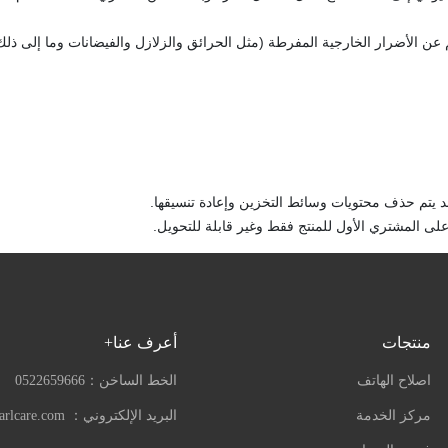
 عن الأضرار الخارجية المفرطة (مثل الحرائق والزلازل والفيضانات وما إلى ذلك
قد يتم حذف محتويات وسائط التخزين وإعادة تنسيقها.
لى المشتري الأول للمنتج فقط وغير قابلة للتحويل.
منتجات
أعرف عنا+
اصلاح الهاتف
الخط الساخن：
0522659666
مركز الخدمة
البريد الإلكتروني：
arlcare.com