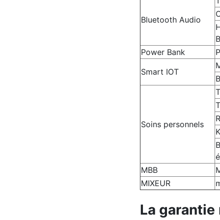
O
Bluetooth Audio
H
B
Power Bank
P
M
Smart IOT
B
T
T
R
Soins personnels
K
B
é
MBB
M
MIXEUR
m
La garantie