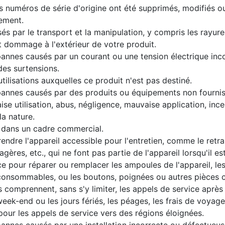
s numéros de série d'origine ont été supprimés, modifiés o
lement.
par le transport et la manipulation, y compris les rayures
t dommage à l'extérieur de votre produit.
nes causés par un courant ou une tension électrique inco
des surtensions.
utilisations auxquelles ce produit n'est pas destiné.
nes causés par des produits ou équipements non fournis
se utilisation, abus, négligence, mauvaise application, ince
la nature.
s dans un cadre commercial.
ndre l'appareil accessible pour l'entretien, comme le retrai
gères, etc., qui ne font pas partie de l'appareil lorsqu'il es
 pour réparer ou remplacer les ampoules de l'appareil, les fil
 consommables, ou les boutons, poignées ou autres pièces 
comprennent, sans s'y limiter, les appels de service après
week-end ou les jours fériés, les péages, les frais de voyage 
our les appels de service vers des régions éloignées.