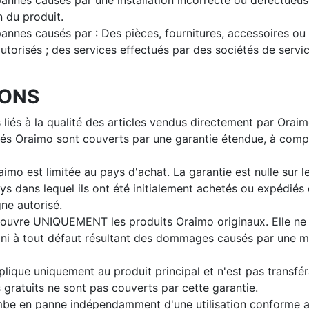
nes causés par une installation incorrecte ou défectueuse
 du produit.
nes causés par : Des pièces, fournitures, accessoires ou
torisés ; des services effectués par des sociétés de servi
IONS
 liés à la qualité des articles vendus directement par Oraim
és Oraimo sont couverts par une garantie étendue, à compt
aimo est limitée au pays d'achat. La garantie est nulle sur 
s dans lequel ils ont été initialement achetés ou expédiés 
gne autorisé.
couvre UNIQUEMENT les produits Oraimo originaux. Elle ne 
 ni à tout défaut résultant des dommages causés par une ma
plique uniquement au produit principal et n'est pas transfér
gratuits ne sont pas couverts par cette garantie.
ombe en panne indépendamment d'une utilisation conforme 