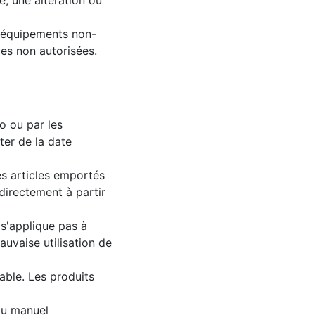
, une altération ou
 équipements non-
ces non autorisées.
o ou par les
er de la date
les articles emportés
directement à partir
s'applique pas à
uvaise utilisation de
able. Les produits
au manuel