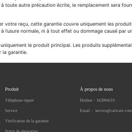
t à toute autre précaution écrite, le remplacement sera four
er votre reçu, cette garantie couvre uniquement les produit
s à l’usure normale, ni à tout effet ou dommage causé par 
uniquement le produit principal. Les produits supplémentai
 la garantie.
Produit
À propos de nous
Téléphone réparé
Hotline：
343994119
Service
Email：
service@carlcare.com
Vérification de la garantie
Statut de réparation