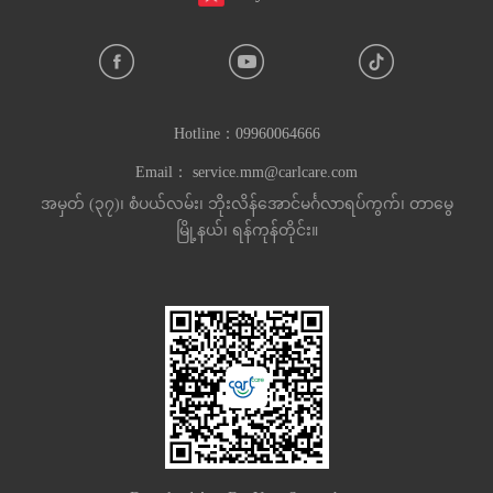
Hotline：
09960064666
Email：
service.mm@carlcare.com
အမှတ် (၃၇)၊ စံပယ်လမ်း၊ ဘိုးလိန်အောင်မင်္ဂလာရပ်ကွက်၊ တာမွေ
မြို့နယ်၊ ရန်ကုန်တိုင်း။