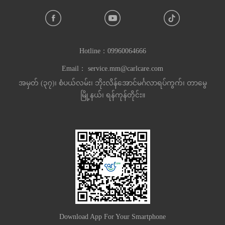
Hotline：
09960064666
Email：
service.mm@carlcare.com
အမှတ် (၃၇)၊ စံပယ်လမ်း၊ ဘိုးလိန်အောင်မင်္ဂလာရပ်ကွက်၊ တာမွေ
မြို့နယ်၊ ရန်ကုန်တိုင်း။
Download App For Your Smartphone