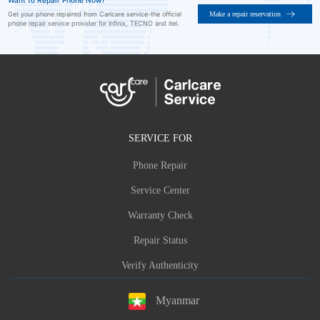
Want to Repair Phone Now?
Make a repair reservation
Get your phone repaired from Carlcare service-the official
phone repair service provider for Infinix, TECNO and itel.
SERVICE FOR
Phone Repair
Service Center
Warranty Check
Repair Status
Verify Authenticity
Myanmar