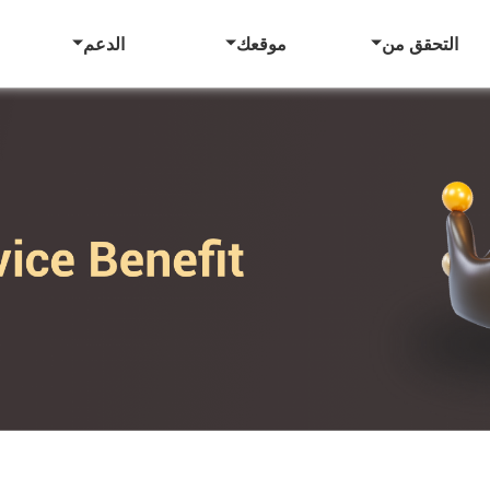
التحقق من
موقعك
الدعم