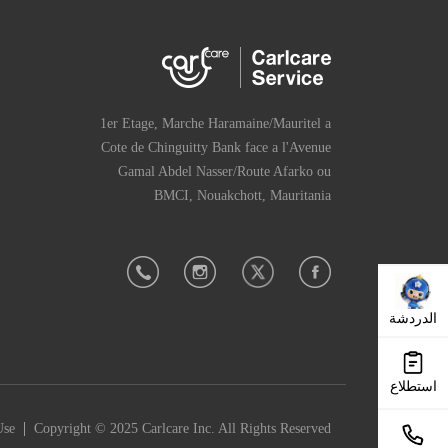
1er Etage, Marche Haramaine/Mauritel a
Cote de Chinguitty Bank face a l'Avenue
Gamal Abdel Nasser/Route Afarko ou
BMCI, Nouakchott, Mauritania
الدردشة
استطلاع
|
Use
Copyright © 2025 Carlcare Inc. All Rights Reserved.