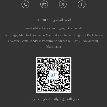
الخط الساخن：
31191090
البريد الإلكتروني：
service@carlcare.com
1er Etage, Marche Haramaine/Mauritel a Cote de Chinguitty Bank face a
l'Avenue Gamal Abdel Nasser/Route Afarko ou BMCI, Nouakchott,
Mauritania
حمل التطبيق للهاتف الذكي الخاص بك