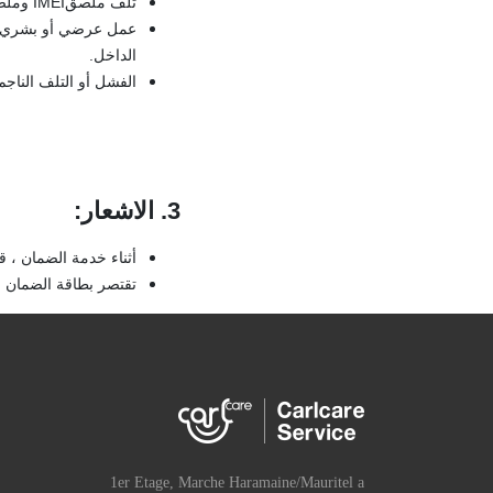
تلف ملصقIMEI وملصق الضمان ، مفقود أو غير واضح.
عمل عرضي أو بشري يؤد
الداخل.
الفشل أو التلف الناجم
3. الاشعار
:
أثناء خدمة الضمان ، 
تقتصر بطاقة الضمان ع
1er Etage, Marche Haramaine/Mauritel a