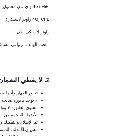
MiFi (4G واى فاى محمول)
CPE (4G راوتر لاسلكي)
راوتر لاسلكي ذكي
- غطاء الهاتف أو واقي الشا
2. لا يغطي الضمان المحدود
تجاوز الجهاز وأجزائه ف
لا توجد فاتورة صالحة 
محتوى الفاتورة لا يتوا
الأضرار الناجمة عن الن
تم الإصلاح والتفكيك 
ليس وفقًا لدليل المست