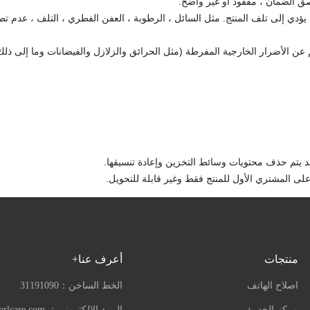
ي إلى تلف المنتج. مثل السائل ، الرطوبة ، العفن الفطري ، التلف ، عدم تطاب
 عن الأضرار الخارجية المفرطة (مثل الحرائق والزلازل والفيضانات وما إلى ذلك
قد يتم حذف محتويات وسائط التخزين وإعادة تنسيقها.
لى المشتري الأول للمنتج فقط وغير قابلة للتحويل.
منتجات
أعرف عنا+
اصلاح الهاتف
الخط الساخن：
31191090
مركز الخدمة
البريد الإلكتروني：
arlcare.com