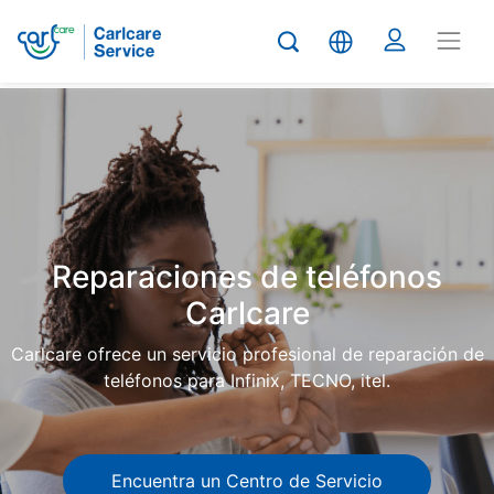
Carlcare
Phone
repair
Reparaciones de teléfonos
Carlcare
Carlcare ofrece un servicio profesional de reparación de
teléfonos para Infinix, TECNO, itel.
Encuentra un Centro de Servicio