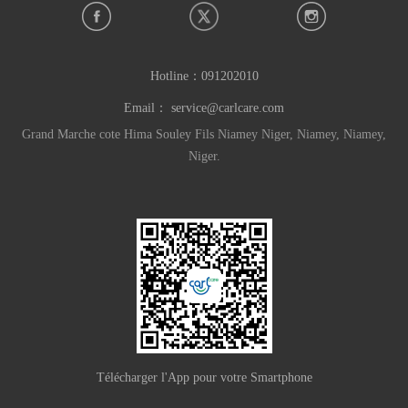
Hotline：
091202010
Email：
service@carlcare.com
Grand Marche cote Hima Souley Fils Niamey Niger, Niamey, Niamey,
Niger.
Télécharger l'App pour votre Smartphone