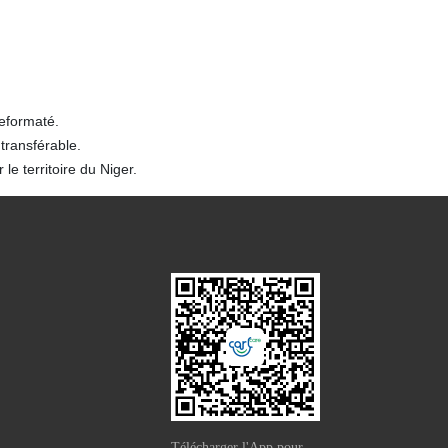
reformaté.
transférable.
e territoire du Niger.
Télécharger l'App pour