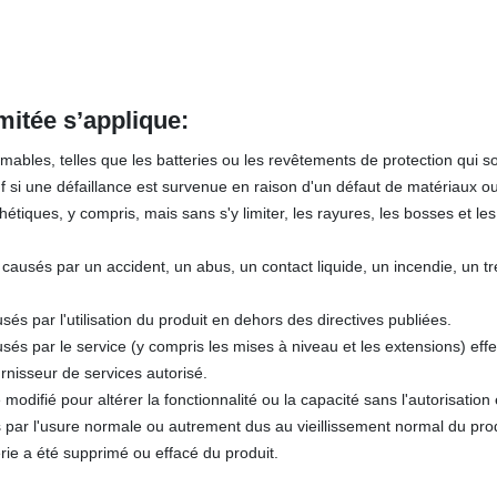
imitée s’applique:
bles, telles que les batteries ou les revêtements de protection qui s
uf si une défaillance est survenue en raison d'un défaut de matériaux ou
iques, y compris, mais sans s'y limiter, les rayures, les bosses et les
ausés par un accident, un abus, un contact liquide, un incendie, un t
 par l'utilisation du produit en dehors des directives publiées.
s par le service (y compris les mises à niveau et les extensions) eff
urnisseur de services autorisé.
 modifié pour altérer la fonctionnalité ou la capacité sans l'autorisation 
par l'usure normale ou autrement dus au vieillissement normal du prod
ie a été supprimé ou effacé du produit.