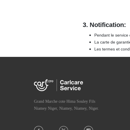
3.
Notification:
Pendant le service 
La carte de garanti
Les termes et condi
Grand Marche cote Hima Souley Fils
Niamey Niger, Niamey, Niamey, Niger.