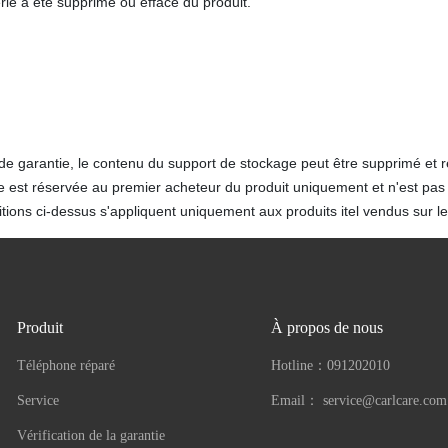
ie a été supprimé ou effacé du produit.
de garantie, le contenu du support de stockage peut être supprimé et 
e est réservée au premier acheteur du produit uniquement et n'est pas 
tions ci-dessus s'appliquent uniquement aux produits itel vendus sur le 
Produit
À propos de nous
Téléphone réparé
Hotline：
091202010
Service
Email：
service@carlcare.com
Vérification de la garantie