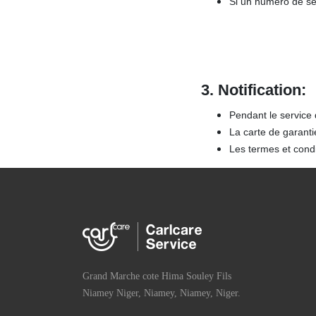
Si un numéro de sér
3.
Notification:
Pendant le service 
La carte de garanti
Les termes et condi
Grand Marche cote Hima Souley Fils
Niamey Niger, Niamey, Niamey, Niger.