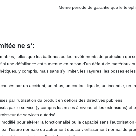
Même période de garantie que le télép
mitée ne s’
:
bles, telles que les batteries ou les revêtements de protection qui s
uf si une défaillance est survenue en raison d'un défaut de matériaux ou
iques, y compris, mais sans s'y limiter, les rayures, les bosses et les
ausés par un accident, un abus, un contact liquide, un incendie, un t
 par l'utilisation du produit en dehors des directives publiées.
s par le service (y compris les mises à niveau et les extensions) eff
urnisseur de services autorisé.
 modifié pour altérer la fonctionnalité ou la capacité sans l'autorisation 
par l'usure normale ou autrement dus au vieillissement normal du prod