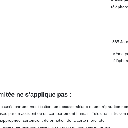
Même pér
téléphon
365 Jou
Même pér
télépho
imitée ne s’applique pas :
ausés par une modification, un désassemblage et une réparation non
s par un accident ou un comportement humain. Tels que : intrusion d
nappropriée, surtension, déformation de la carte mère, etc.
ausés par une mauvaise utilisation ou un mauvais entretien.