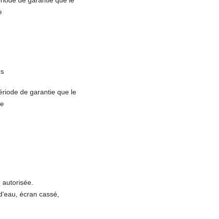
iode de garantie que le
e
rs
iode de garantie que le
ne
 autorisée.
'eau, écran cassé,