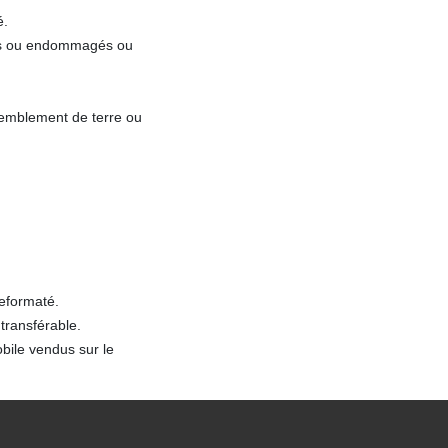
é.
irés ou endommagés ou
remblement de terre ou
reformaté.
transférable.
bile vendus sur le