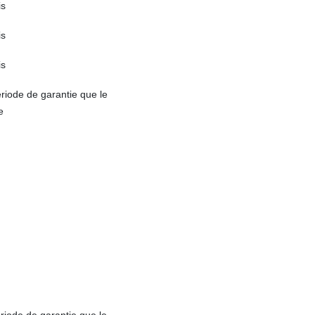
is
is
is
iode de garantie que le
e