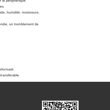
er le périphérique.
es.
de, humidité, moisissure,
ndie, un tremblement de
reformaté.
transférable.