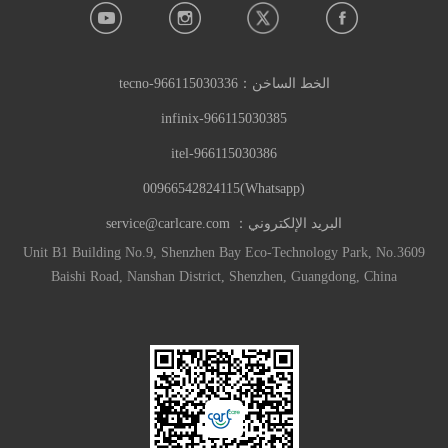
الخط الساخن：
966115030336-tecno
966115030385-infinix
966115030386-itel
(Whatsapp)00966542824115
البريد الإلكتروني：
service@carlcare.com
Unit B1 Building No.9, Shenzhen Bay Eco-Technology Park, No.3609
Baishi Road, Nanshan District, Shenzhen, Guangdong, China