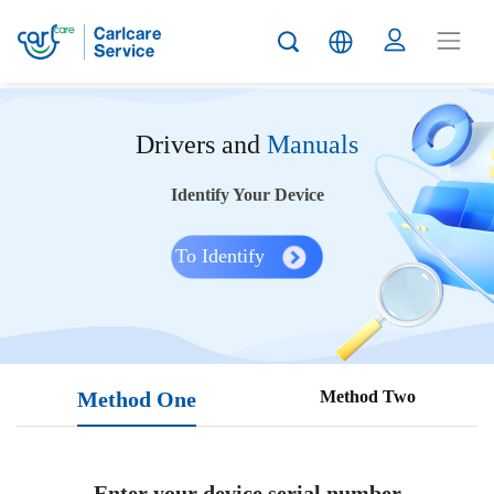
Drivers and
Manuals
Identify Your Device
To Identify
Method One
Method Two
Enter your device serial number