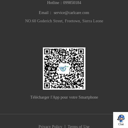
Hotline：
099850184
Email：
service@carlcare.com
NO.60 Goderich Street, Freetown, Sierra Leone
Télécharger l'App pour votre Smartphone
Chat
|
Privacy Policy
Terms of Use