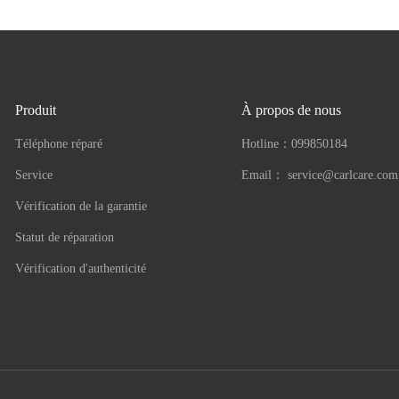
Produit
À propos de nous
Téléphone réparé
Hotline：
099850184
Service
Email：
service@carlcare.com
Vérification de la garantie
Statut de réparation
Vérification d'authenticité