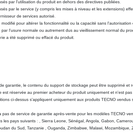
 par l'utilisation du produit en dehors des directives publiées.
s par le service (y compris les mises à niveau et les extensions) eff
urnisseur de services autorisé.
 modifié pour altérer la fonctionnalité ou la capacité sans l'autorisation 
par l'usure normale ou autrement dus au vieillissement normal du prod
ie a été supprimé ou effacé du produit.
de garantie, le contenu du support de stockage peut être supprimé et 
e est réservée au premier acheteur du produit uniquement et n'est pas 
tions ci-dessus s'appliquent uniquement aux produits TECNO vendus sur
ra pas de service de garantie après-vente pour les modèles TECNO ve
s les pays suivants : , Sierra Leone, Sénégal, Angola, Gabon, Camer
udan du Sud, Tanzanie , Ouganda, Zimbabwe, Malawi, Mozambique, Za