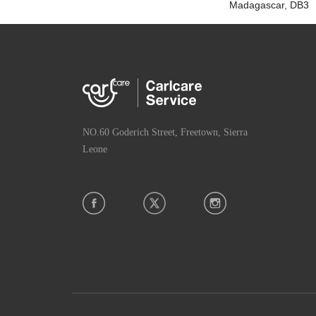
Madagascar, DB3
NO.60 Goderich Street, Freetown, Sierra
Leone