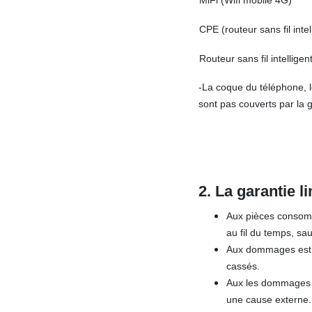
MiFi (Wifi mobile 4G)
CPE (routeur sans fil inte
Routeur sans fil intelligen
-La coque du téléphone, le
sont pas couverts par la g
2.
La garantie l
Aux pièces consomma
au fil du temps, sa
Aux dommages esthét
cassés.
Aux les dommages c
une cause externe.