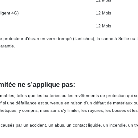
12 Mois
lligent 4G)
12 Mois
t
12 Mois
 protecteur d'écran en verre trempé (l’antichoc), la canne à Selfie ou 
arantie.
imitée ne
s’applique pa
s
:
bles, telles que les batteries ou les revêtements de protection qui s
uf si une défaillance est survenue en raison d'un défaut de matériaux ou
iques, y compris, mais sans s'y limiter, les rayures, les bosses et les
ausés par un accident, un abus, un contact liquide, un incendie, un t