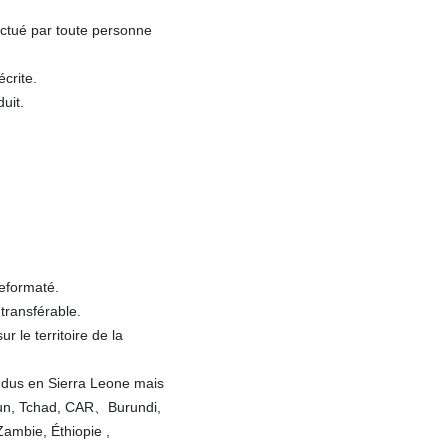
ectué par toute personne
écrite.
uit.
reformaté.
transférable.
 le territoire de la
ndus en Sierra Leone mais
oun, Tchad, CAR、Burundi,
mbie, Éthiopie ,