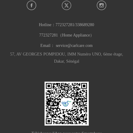
Hotline：
772327281/338689280
772327281（Home Appliance）
Email：
service@carlcare.com
57, AV GEORGES POMPIDOU, IMM Numéro UNO, 6ème étage,
Dakar, Sénégal