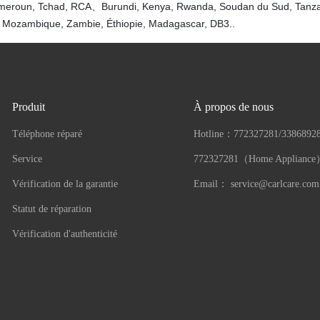
eroun, Tchad, RCA、Burundi, Kenya, Rwanda, Soudan du Sud, Tanza
 Mozambique, Zambie, Éthiopie, Madagascar, DB3..
Produit
À propos de nous
Téléphone réparé
Hotline：
772327281/3386892
Service
772327281（Home Applianc
Vérification de la garantie
Email：
service@carlcare.com
Statut de réparation
Vérification d'authenticité