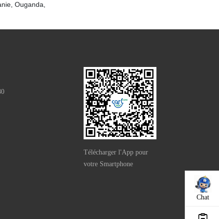
nie, Ouganda,
80
e）
Télécharger l'App pour
votre Smartphone
Chat