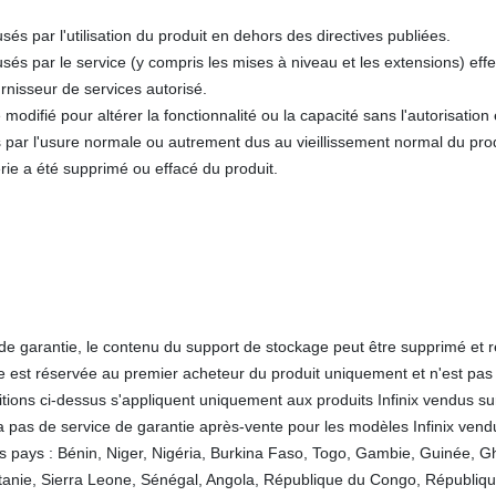
 par l'utilisation du produit en dehors des directives publiées.
s par le service (y compris les mises à niveau et les extensions) eff
urnisseur de services autorisé.
 modifié pour altérer la fonctionnalité ou la capacité sans l'autorisation 
par l'usure normale ou autrement dus au vieillissement normal du prod
ie a été supprimé ou effacé du produit.
de garantie, le contenu du support de stockage peut être supprimé et 
e est réservée au premier acheteur du produit uniquement et n'est pas 
tions ci-dessus s'appliquent uniquement aux produits Infinix vendus sur 
a pas de service de garantie après-vente pour les modèles Infinix ve
 pays : Bénin, Niger, Nigéria, Burkina Faso, Togo, Gambie, Guinée, Gh
ritanie, Sierra Leone, Sénégal, Angola, République du Congo, Républi