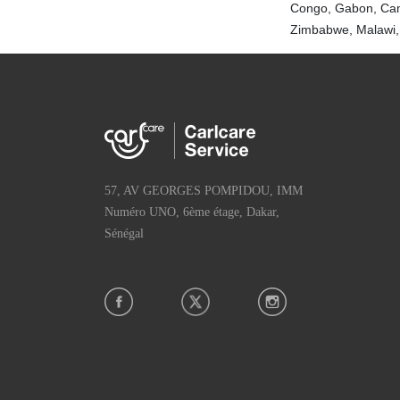
Congo, Gabon, Cam
Zimbabwe, Malawi,
57, AV GEORGES POMPIDOU, IMM
Numéro UNO, 6ème étage, Dakar,
Sénégal