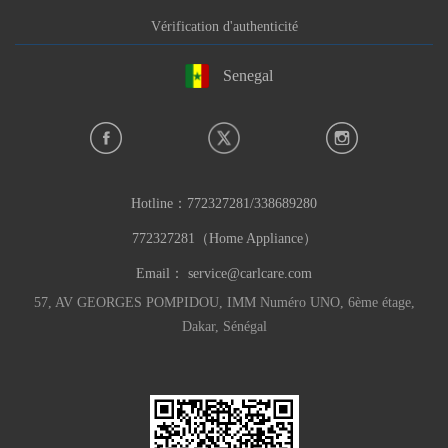
Vérification d'authenticité
Senegal
Hotline：
772327281/338689280
772327281（Home Appliance）
Email：
service@carlcare.com
57, AV GEORGES POMPIDOU, IMM Numéro UNO, 6ème étage,
Dakar, Sénégal