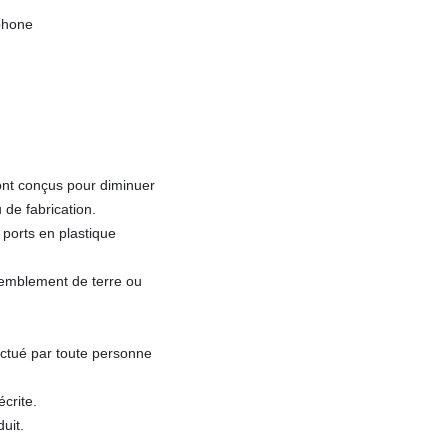
phone
ont conçus pour diminuer
 de fabrication.
 ports en plastique
remblement de terre ou
ectué par toute personne
écrite.
uit.