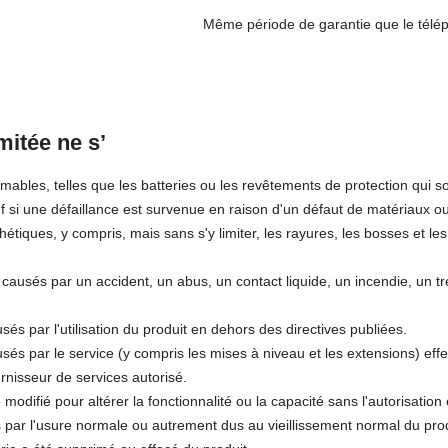
Même période de garantie que le télé
mitée ne s’
bles, telles que les batteries ou les revêtements de protection qui s
uf si une défaillance est survenue en raison d'un défaut de matériaux ou
iques, y compris, mais sans s'y limiter, les rayures, les bosses et les
ausés par un accident, un abus, un contact liquide, un incendie, un t
 par l'utilisation du produit en dehors des directives publiées.
s par le service (y compris les mises à niveau et les extensions) eff
urnisseur de services autorisé.
 modifié pour altérer la fonctionnalité ou la capacité sans l'autorisation 
par l'usure normale ou autrement dus au vieillissement normal du prod