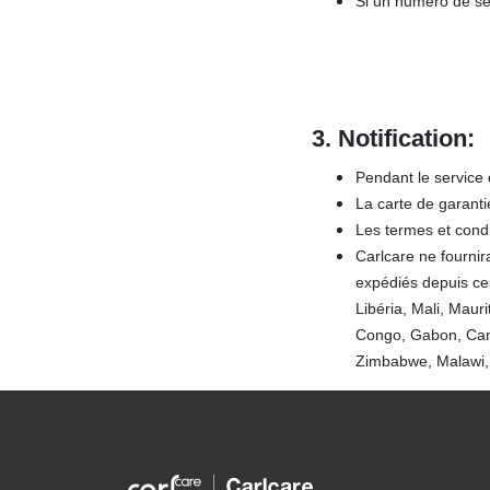
Si un numéro de sér
3.
Notification:
Pendant le service 
La carte de garanti
Les termes et condi
Carlcare ne fournir
expédiés depuis ces
Libéria, Mali, Mau
Congo, Gabon, Cam
Zimbabwe, Malawi,