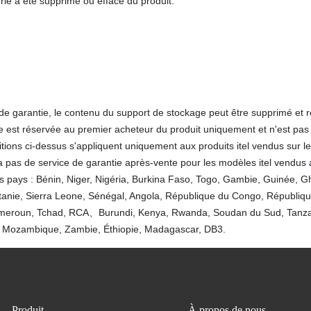
ie a été supprimé ou effacé du produit.
de garantie, le contenu du support de stockage peut être supprimé et 
e est réservée au premier acheteur du produit uniquement et n'est pas 
tions ci-dessus s'appliquent uniquement aux produits itel vendus sur le 
a pas de service de garantie après-vente pour les modèles itel vendus
 pays : Bénin, Niger, Nigéria, Burkina Faso, Togo, Gambie, Guinée, Gh
ritanie, Sierra Leone, Sénégal, Angola, République du Congo, Républi
eroun, Tchad, RCA、Burundi, Kenya, Rwanda, Soudan du Sud, Tanza
 Mozambique, Zambie, Éthiopie, Madagascar, DB3.
Produit
À propos de nous