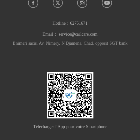
Hotline：
62751671
Email：
service@carlcare.com
Enimeri sacis, Av. Nimery, N'Djamena, Chad. opposit SGT bank
Télécharger l'App pour votre Smartphone