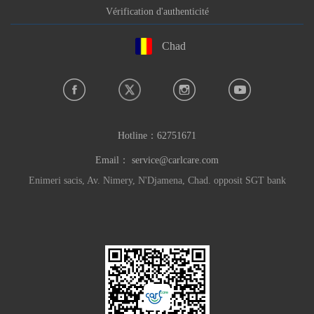
Vérification d'authenticité
Chad
Hotline：
62751671
Email：
service@carlcare.com
Enimeri sacis, Av. Nimery, N'Djamena, Chad. opposit SGT bank