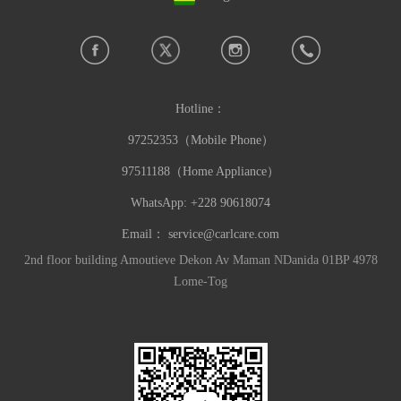
Hotline：
97252353（Mobile Phone）
97511188（Home Appliance）
WhatsApp: +228 90618074
Email：
service@carlcare.com
2nd floor building Amoutieve Dekon Av Maman NDanida 01BP 4978
Lome-Tog