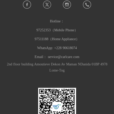
Hotline：
97252353（Mobile Phone）
97511188（Home Appliance）
WhatsApp: +228 90618074
Email：
service@carlcare.com
2nd floor building Amoutieve Dekon Av Maman NDanida 01BP 4978
Lome-Tog