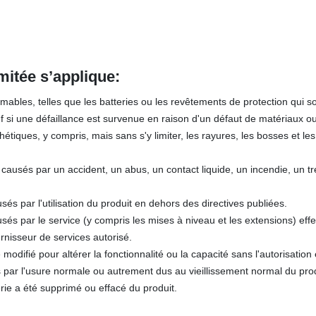
imitée s’applique:
bles, telles que les batteries ou les revêtements de protection qui s
uf si une défaillance est survenue en raison d'un défaut de matériaux ou
iques, y compris, mais sans s'y limiter, les rayures, les bosses et les
ausés par un accident, un abus, un contact liquide, un incendie, un t
 par l'utilisation du produit en dehors des directives publiées.
s par le service (y compris les mises à niveau et les extensions) eff
urnisseur de services autorisé.
 modifié pour altérer la fonctionnalité ou la capacité sans l'autorisation 
par l'usure normale ou autrement dus au vieillissement normal du prod
ie a été supprimé ou effacé du produit.