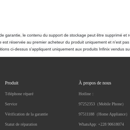
de garantie, le contenu du support de stockage peut être supprimé et 
e est réservée au premier acheteur du produit uniquement et n'est pas 
tions ci-dessus s'appliquent uniquement aux produits Infinix vendus sur 
Produit
À propos de nous
Téléphone réparé
Hotline：
Service
97252353（Mobile Phone）
Vérification de la garantie
97511188（Home Appliance）
Statut de réparation
WhatsApp: +228 90618074