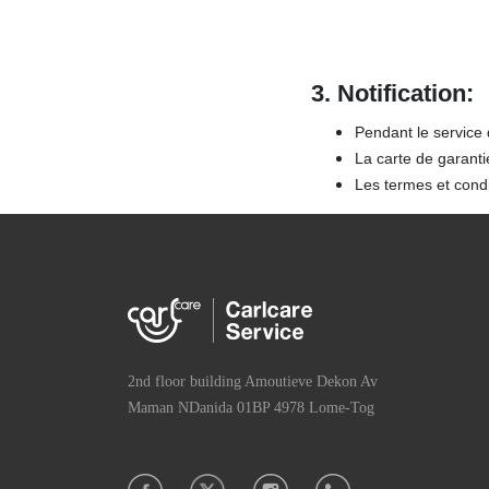
3.
Notification:
Pendant le service 
La carte de garanti
Les termes et condi
2nd floor building Amoutieve Dekon Av
Maman NDanida 01BP 4978 Lome-Tog