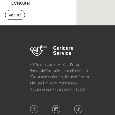
ECNO,itel
จองเลย
ASC-HATYAI ( SA Telefax)
238/17 ถ.แสงศรี ต.หาดใหญ่ อ.ห
าดใหญ่ จ.สงขลา |
แนวทาง
โทรศัพท์:
+66-894651999
บริษัท คาร์ลแคร์ เซอร์วิส ทีเอชเอ
+66-867492222
จำกัด (สำนักงานใหญ่) เลขที่ 65/90-91
ชั่วโมง:เวลาทำการในวันธรรมดา
ชั้น 10 อาคารชำนาญเพ็ญชาติ บิสเนส
เซ็นเตอร์ ถนนพระราม9 แขวง
ห้วยขวาง เขตห้วยขวาง กทม 10310
แบรนด์บริการ: Carlcare,Infinix,T
ECNO,itel
จองเลย