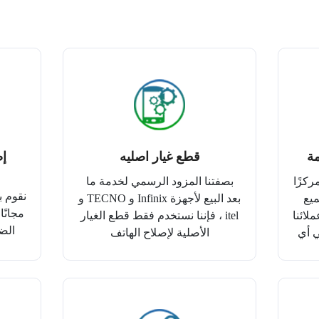
قطع غيار اصليه
إص
Carlcare أكثر من 5000 مركزًا
بصفتنا المزود الرسمي لخدمة ما
يع
بعد البيع لأجهزة Infinix و TECNO و
مجانًا
لائنا
itel ، فإننا نستخدم فقط قطع الغيار
الضم
ي أي
الأصلية لإصلاح الهاتف