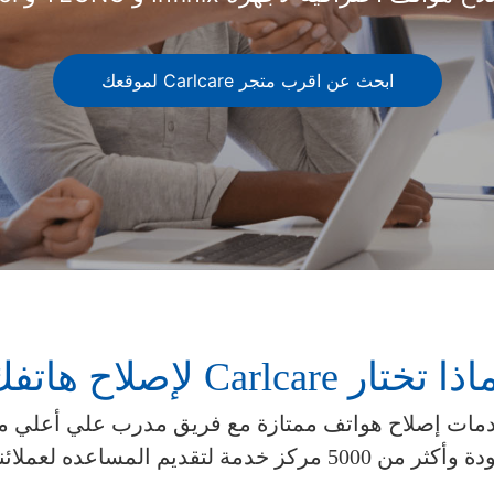
ابحث عن اقرب متجر Carlcare لموقعك
ا تختار Carlcare لإصلاح هاتفك
Ca للعملاء خدمات إصلاح هواتف ممتازة مع فريق مدرب علي أعل
 المساعده لعملائنا في الوقت المناسب