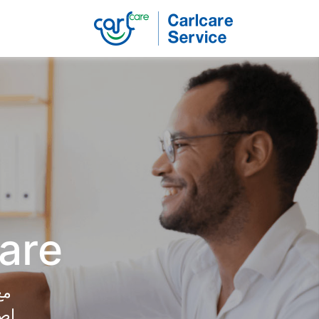
Carlcare
Phone
repair
Carlcare 
إصلا