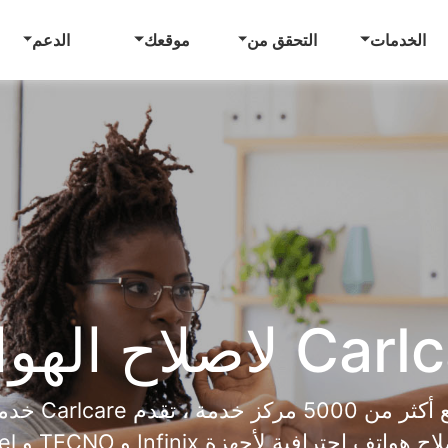
الخدمات
التحقق من
موقعك
الدعم
لاصلاح الهواتف
مع أكثر من 5000 مركز خدمة ، تقدم e
ح هواتف احترافية لأجهزة Infinix و TECNO و itel.