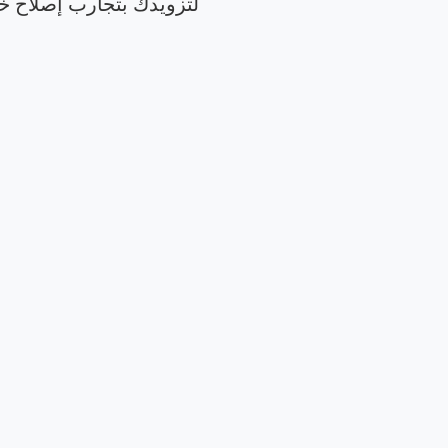
لتزويدك بتجارب إصلاح خا