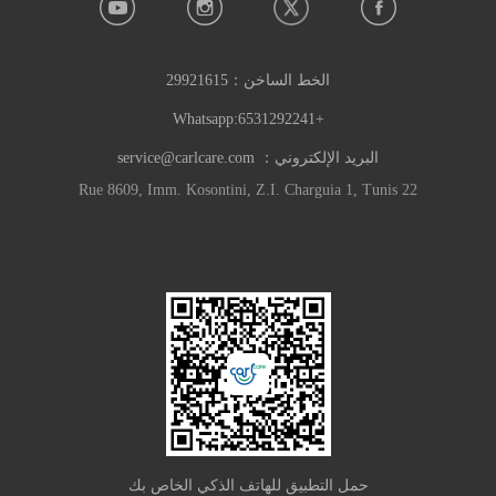
الخط الساخن：
29921615
+6531292241:Whatsapp
البريد الإلكتروني：
service@carlcare.com
22 Rue 8609, Imm. Kosontini, Z.I. Charguia 1, Tunis
حمل التطبيق للهاتف الذكي الخاص بك