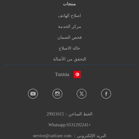
منتجات
اصلاح الهاتف
مركز الخدمة
فحص الضمان
حالة الاصلاح
التحقق من الأصالة
Tunisia
الخط الساخن：
29921615
+6531292241:Whatsapp
البريد الإلكتروني：
service@carlcare.com