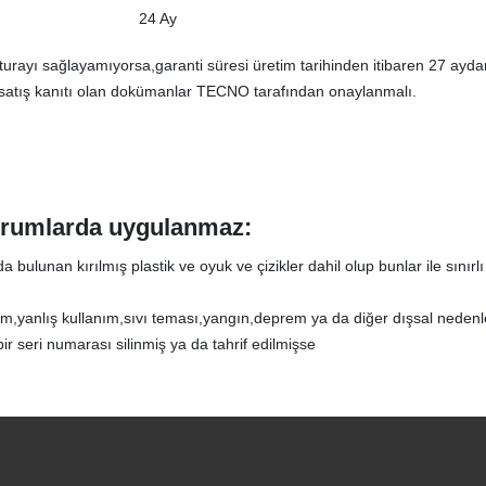
24 Ay
turayı sağlayamıyorsa,garanti süresi üretim tarihinden itibaren 27 ayd
 satış kanıtı olan dokümanlar TECNO tarafından onaylanmalı.
durumlarda uygulanmaz
:
a bulunan kırılmış plastik ve oyuk ve çizikler dahil olup bunlar ile sını
m,yanlış kullanım,sıvı teması,yangın,deprem ya da diğer dışsal nedenler
r seri numarası silinmiş ya da tahrif edilmişse