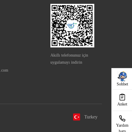
Akıllı telefonunuz için
uygulamayı indirin
e.com
Sohbet
Anket
Turkey
Yardım
hattı