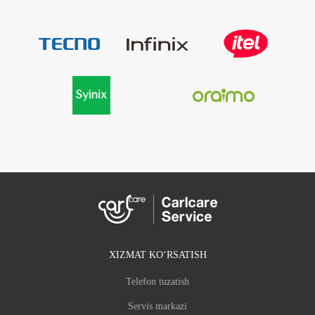
XIZMAT KOʻRSATISH
Telefon tuzatish
Servis markazi