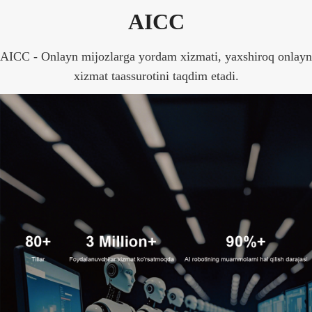
AICC
AICC - Onlayn mijozlarga yordam xizmati, yaxshiroq onlayn
xizmat taassurotini taqdim etadi.