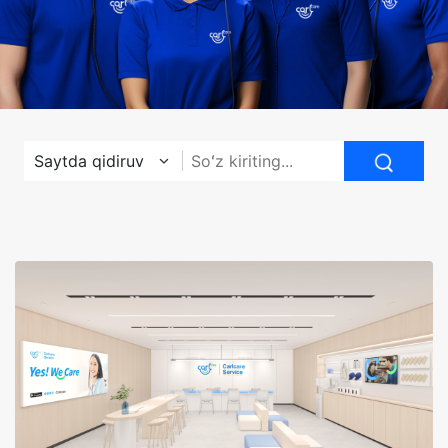
Saytda qidiruv