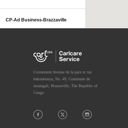
CP-Ad Business-Brazzaville
54 Rue lenine |
Direction
Téléphone:
+242-064821417
Heures:Heures de la semaine
Marque du service: Carlcare,In
finix,TECNO,itel
Croisement Avenue de la paix et rue
bakoukouya, No. 49, Commune de
moungali, Brazzaville, The Republic of
Congo
CP-Bm City-Brazzaville
05 Rue Mbaka, poto poto |
Dir
ection
Téléphone:
+242-066794449