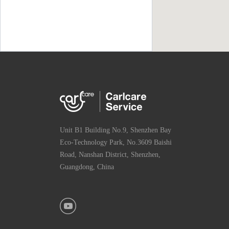
Unit B1 Building No.9, Shenzhen Bay
Eco-Technology Park, No.3609 Baishi
Road, Nanshan District, Shenzhen,
Guangdong, China