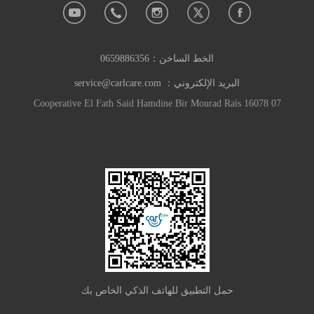
الخط الساخن：
0659886356
البريد الإلكتروني：
service@carlcare.com
07 Cooperative El Fath Said Hamdine Bir Mourad Rais 16078
حمل التطبيق للهاتف الذكي الخاص بك