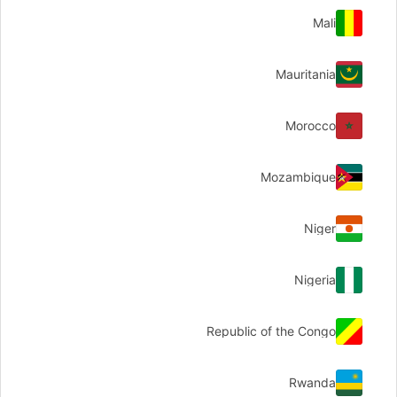
Mali
Mauritania
Morocco
Mozambique
Niger
Nigeria
Republic of the Congo
Rwanda