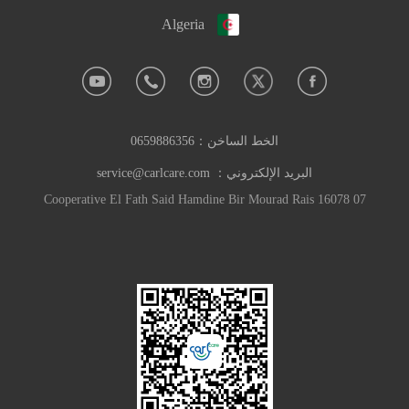
Algeria
الخط الساخن：
0659886356
البريد الإلكتروني：
service@carlcare.com
07 Cooperative El Fath Said Hamdine Bir Mourad Rais 16078