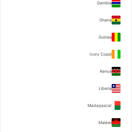
Gambia
Ghana
Guinea
Ivory Coast
Kenya
Liberia
Madagascar
Malawi