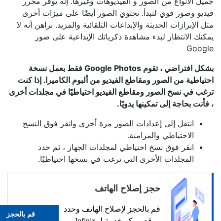
جميل الأنواع من الصور و الفيديوهات وغيرها. إنه يوفر محرر
فيديو وصور قوي لتبدأ. تحتوي الصور أيضًا على ميزات أخرى
مثل الإبرازات الحديثة والإبداعات التلقائية والمزيد. نراهن أنه لا
يمكنك الانتظار لبدء مشاهدة ذكرياتك الإبداعية على صور
Google
بشكل افتراضي ، تقوم Google Photos فقط بعمل نسخة
احتياطية من الصور ومقاطع الفيديو من ألبوم الكاميرا. إذا كنت
ترغب في نسخ الصور ومقاطع الفيديو احتياطيًا في مجلدات أخرى
، فأنت بحاجة إلى تمكينها يدويًا.
انتقل إلى إعدادات الصور مرة أخرى وانقر فوق النسخ
الاحتياطي والمزامنة.
انقر فوق نسخ احتياطي لمجلدات الجهاز ، ثم حدد
المجلدات الأخرى التي ترغب في نسخها احتياطيًا.
حجز إصلاح الهاتف
قم بالحجز لإصلاح الهاتف وحدد
قم بالحجز
موقع مركز خدمة لـ Infinix و