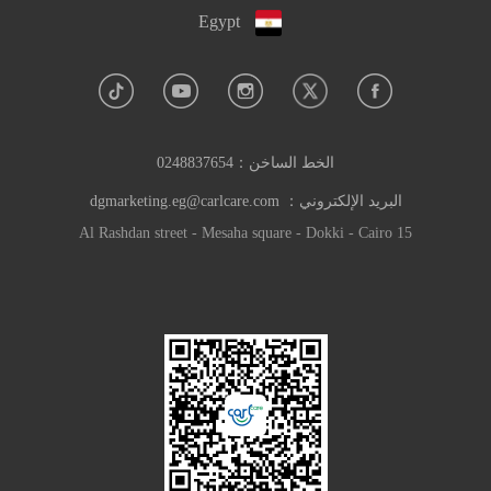
Egypt
الخط الساخن：
0248837654
البريد الإلكتروني：
dgmarketing.eg@carlcare.com
15 Al Rashdan street - Mesaha square - Dokki - Cairo