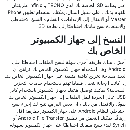
على بطاقة SD الخاصة بك. لدى TECNO و Infinix طريقتان
للقيام بذلك ، على سبيل المثال. يمكنك استخدام تطبيق Phone
Master أو الانتقال إلى الإعدادات> النظام> النسخ الاحتياطي
والاستعادة نسخ بياناتك احتياطيًا إلى بطاقة SD.
النسخ إلى جهاز الكمبيوتر
الخاص بك
أخيرًا ، هناك طريقة أخرى سهلة لنسخ الملفات احتياطيًا على
Android وهي استخدام جهاز الكمبيوتر الخاص بك. نراهن أن
لديك مساحة تخزين كافية متبقية على جهاز الكمبيوتر الخاص بك.
إذا كانت الإجابة بنعم ، فلماذا تهتم باستخدام خدمات التخزين
السحابية؟ يمكنك توصيل هاتفك بجهاز الكمبيوتر باستخدام كابل
USB عالي الجودة لنقل الملفات إلى جهاز الكمبيوتر الخاص بك
يدويًا. والأفضل من ذلك ، أن بعض البرامج تتيح لك إجراء نسخ
احتياطي لنظام Android على جهاز الكمبيوتر بطريقة أقل
إرهاقًا. يمكنك التحقق من تطبيق Android File Transfer أو
Synch لبدء نسخ ملفاتك احتياطيًا على جهاز الكمبيوتر بسهولة