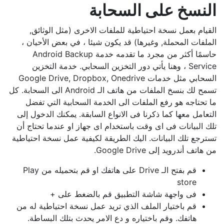
النسخ على السحابة
القيام بعمل نسخة احتياطية للملفات الاخرى (مثل الوثائق,
الملفات المحملة, وغيرها) قد يكون شيئا ، في بعض الأحيان ،
حاسمًا أكثر من مجرد ما تقدمه خدمة Android Backup
Service ، وهنا يأتي دور التخزين السحابي. خدمة التخزين
السحابي مثل خدمات Google Drive, Dropbox, Onedrive
تسمح لك بنسخ الملفات من هاتف الـ Android الى السحابة. كل
ما تحتاجه هو رفع الملفات الى الخدمة السحابية التي تفضل
التعامل معها كما ذكرنا فى الانواع السابقة. يمكنك الدخول إلى
تلك البيانات فى اى وقت باستخدام اى جهاز او عندما تحتاج أن
تسترجع تلك البيانات. اليك الطريقة لكيفية عمل نسخة احتياطية
من هاتف أندرويد إلى Google Drive.
قم بفتح الـ Drive على هاتفك او قم بتحميله من Play
store
فى واجهة شاشة التطبيق قم بالضغط على +
قم باختيار الملف الذي تريد عمل نسخة احتياطية له من
هاتفك. وقم باختياره و دع الامر يحدث بتلك البساطة.