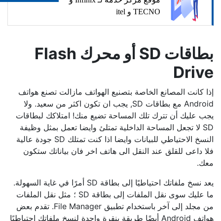
TECNO و itel
بطاقات SD أو محرك Flash
Drive
إذا كانت المصانع الخاصة بتصنيع الهواتف مازالت تصنع هواتف
Android مع بطاقات SD, يجب ان تكون اكثر من سعيد. ولا
يجب عليك أن تترك تلك المساحة تضيع منك! امتلاكك لبطاقات
SD لا تجعل المساحة الداخلية تمتلئ وايضا تعمل بمثل وظيفة
النسخ الاحتياطي للبيانات وايضا اذا كنت تمتلك SD جودة عالية
فلا داعى للقلق عند النقل الى هاتف اخر فان بياناتك ستكون
معك.
يعد نسخ ملفاتك احتياطيًا إلى بطاقة SD أمرًا في غاية السهولة.
ما عليك سوى نقل الملفات إلى بطاقة SD ؛ مثل نقل الملفات
من مجلد إلى آخر باستخدام تطبيق File Manager. تقدم بعض
هواتف Android أيضًا طريقة بنقرة واحدة لنسخ ملفاتك احتياطيًا