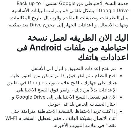
خدمة النسخ الاحتياطى من Google تسمى " Back up to
Google Drive " بشكل تلقائي قم بمزامنة البيانات الأساسية
مثل التطبيقات وتطبيقات البيانات, والرسائل, تاريخ المكالمات,
وجهات الاتصال, و اعدادات الجهاز إلى مخزن Drive بعد تمكينه.
اليك الان الطريقه لعمل نسخة
احتياطية من ملفات Android فى
اعدادات هاتفك
قم بفتح إعدادات التطبيق و انزل الى الأسفل
افتح النظام ، ثم انقر فوق إذا لم تتمكن من العثور عليه
هناك على جهازك ، افتح علامة تبويب Google في تطبيق
الإعدادات بدلاً من ذلك ، وانقر فوق النسخ الاحتياطي.
الان قم بتفعيل النسخ الاحتياطي إلى Google Drive و
اختار الحساب الخاص بك فى جوجل
إذا كنت تريد الاحتفاظ بالنسخة الاحتياطية متزامنة حتى
أثناء الاتصال بشبكة الهاتف ، فقم بتعطيل "استخدام Wi-Fi
فقط" في علامة التبويب الأخيرة.