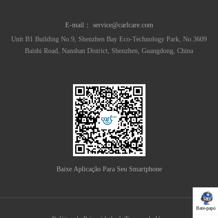
E-mail：
service@carlcare.com
Unit B1 Building No.9, Shenzhen Bay Eco-Technology Park, No.3609
Baishi Road, Nanshan District, Shenzhen, Guangdong, China
Baixe Aplicação Para Seu Smartphone
Bate-papo